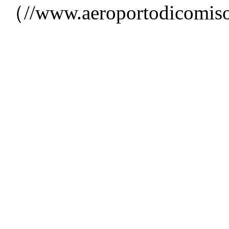
（//www.aeroportodic